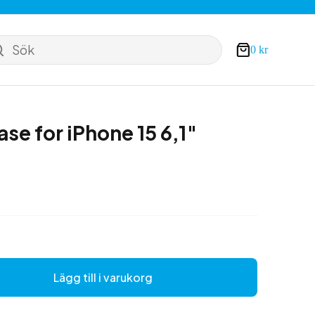
Sök
0
kr
Varukorg
se for iPhone 15 6,1″
Lägg till i varukorg