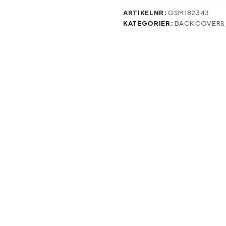
iPhone
15
ARTIKELNR:
GSM182343
6,1"
KATEGORIER:
BACK COVERS
mängd