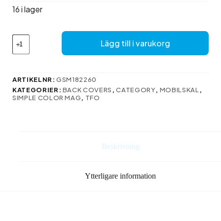
var:
är:
16 i lager
69 kr.
57 kr.
Simple
Lägg till i varukorg
Color
Mag-
fodral
för
ARTIKELNR:
GSM182260
iPhone
KATEGORIER:
BACK COVERS
,
CATEGORY
,
MOBILSKAL
,
14
SIMPLE COLOR MAG
,
TFO
Pro
6,1"
rött
mängd
Beskrivning
Ytterligare information