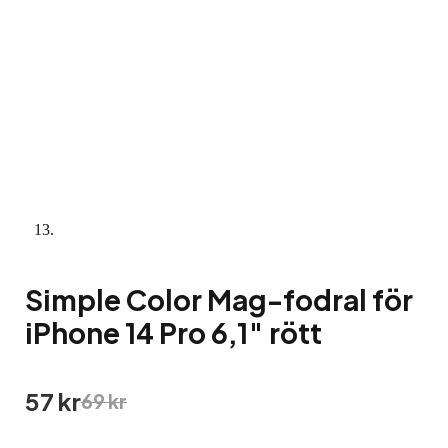
Simple Color Mag-fodral för
iPhone 14 Pro 6,1″ rött
Det
Det
57
kr
69
kr
ursprungliga
nuvarande
priset
priset