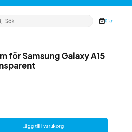
Sök
0
kr
Varukorg
mm för Samsung Galaxy A15
ansparent
Lägg till i varukorg