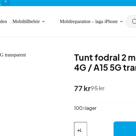
.
nden
Mobiltillbehör
Mobilreparation – laga iPhone
Tunt fodral 2 
4G / A15 5G tr
Det
Det
77
kr
95
kr
ursprungliga
nuvarande
priset
priset
var:
är:
100 i lager
95 kr.
77 kr.
Tunt
fodral