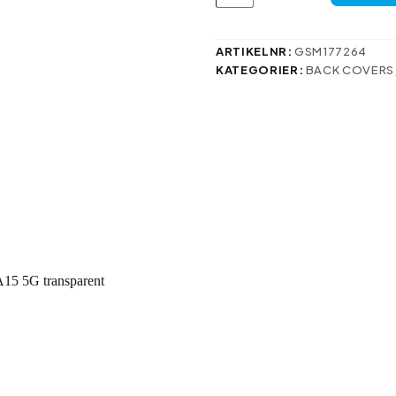
2
mm
för
Samsung
ARTIKELNR:
GSM177264
Galaxy
KATEGORIER:
BACK COVERS
A15
4G
/
A15
5G
transparent
mängd