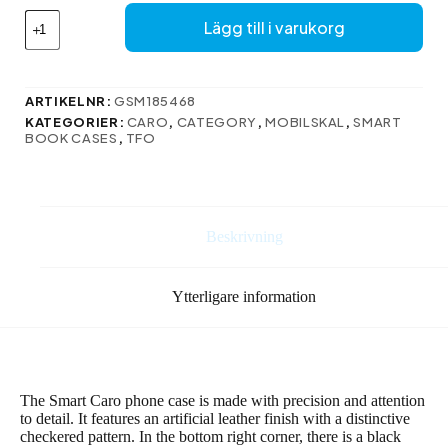
Här
Lägg till i varukorg
är
översättningen
till
svenska:
ARTIKELNR:
GSM185468
mängd
KATEGORIER:
CARO
,
CATEGORY
,
MOBILSKAL
,
SMART
BOOK CASES
,
TFO
Beskrivning
Ytterligare information
The Smart Caro phone case is made with precision and attention
to detail. It features an artificial leather finish with a distinctive
checkered pattern. In the bottom right corner, there is a black