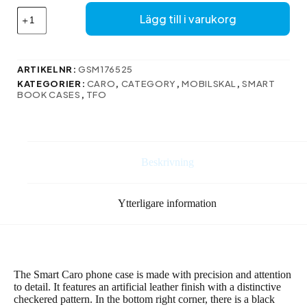
Smart
Lägg till i varukorg
Caro
fodral
till
Motorola
ARTIKELNR:
GSM176525
Moto
KATEGORIER:
CARO
,
CATEGORY
,
MOBILSKAL
,
SMART
E13
BOOK CASES
,
TFO
marinblå
mängd
Beskrivning
Ytterligare information
The Smart Caro phone case is made with precision and attention
to detail. It features an artificial leather finish with a distinctive
checkered pattern. In the bottom right corner, there is a black