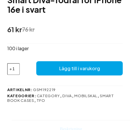
16e i svart
Det
Det
61
kr
76
kr
ursprungliga
nuvarande
priset
priset
var:
är:
100 i lager
76 kr.
61 kr.
Smart
Lägg till i varukorg
Diva-
fodral
för
iPhone
ARTIKELNR:
GSM192219
16e
KATEGORIER:
CATEGORY
,
DIVA
,
MOBILSKAL
,
SMART
i
BOOK CASES
,
TFO
svart
mängd
Beskrivning