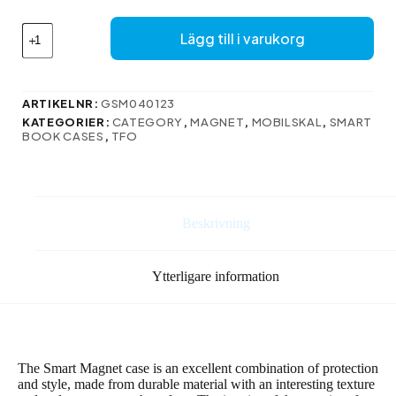
Smart
Lägg till i varukorg
Magnet-
fodral
för
Huawei
ARTIKELNR:
GSM040123
P
KATEGORIER:
CATEGORY
,
MAGNET
,
MOBILSKAL
,
SMART
Smart
BOOK CASES
,
TFO
2019
/
Honor
10
Lite
Beskrivning
röd
mängd
Ytterligare information
The Smart Magnet case is an excellent combination of protection
and style, made from durable material with an interesting texture