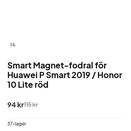
Smart Magnet-fodral för
Huawei P Smart 2019 / Honor
10 Lite röd
Det
Det
94
kr
115
kr
ursprungliga
nuvarande
priset
priset
var:
är:
37 i lager
115 kr.
94 kr.