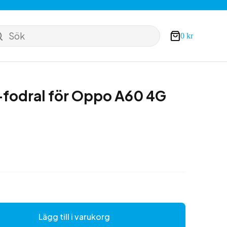
Sök
0
kr
Varukorg
fodral för Oppo A60 4G
Lägg till i varukorg