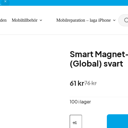
.
nden
Mobiltillbehör
Mobilreparation – laga iPhone
Smart Magnet-
(Global) svart
Det
Det
61
kr
76
kr
ursprungliga
nuvarande
priset
priset
var:
är:
100 i lager
76 kr.
61 kr.
Smart
Magnet-