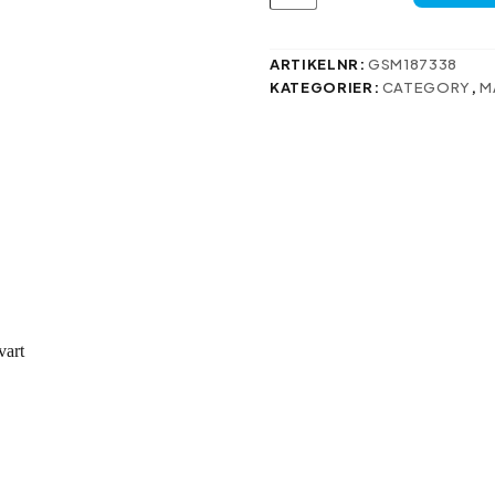
fodral
för
Oppo
A60
ARTIKELNR:
GSM187338
4G
KATEGORIER:
CATEGORY
,
M
(Global)
svart
mängd