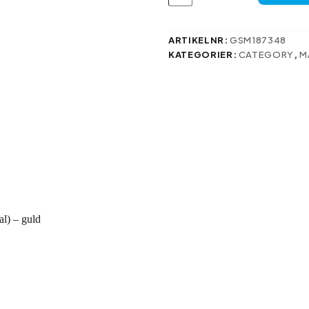
fodral
för
Oppo
Reno
ARTIKELNR:
GSM187348
12
KATEGORIER:
CATEGORY
,
M
5G
(Global)
–
guld
mängd