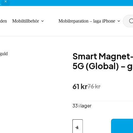
.
nden
Mobiltillbehör
Mobilreparation – laga iPhone
Smart Magnet-
5G (Global) – 
Det
Det
61
kr
76
kr
ursprungliga
nuvarande
priset
priset
var:
är:
33 i lager
76 kr.
61 kr.
Smart
Magnet-