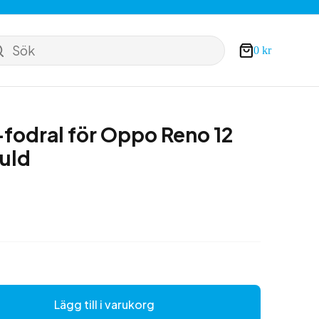
Sök
0
kr
Varukorg
fodral för Oppo Reno 12
guld
Lägg till i varukorg