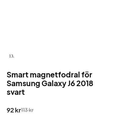
Smart magnetfodral för
Samsung Galaxy J6 2018
svart
Det
Det
92
kr
113
kr
ursprungliga
nuvarande