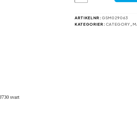
för
Samsung
Galaxy
J7
ARTIKELNR:
GSM029063
2017
KATEGORIER:
CATEGORY
,
M
J730
svart
mängd