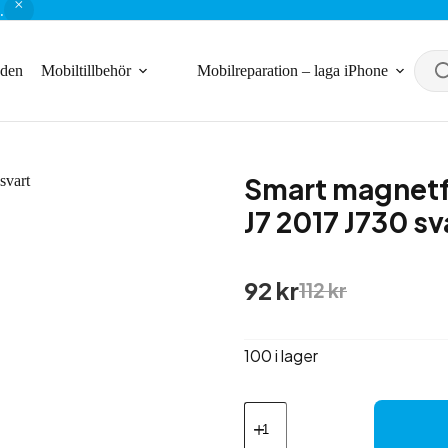
.
nden
Mobiltillbehör
Mobilreparation – laga iPhone
Smart magnetf
J7 2017 J730 sv
Det
Det
92
kr
112
kr
ursprungliga
nuvarande
priset
priset
var:
är:
100 i lager
112 kr.
92 kr.
Smart
magnetfodral