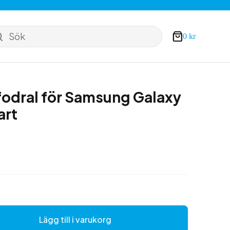
Sök
0
kr
Varukorg
odral för Samsung Galaxy
art
Lägg till i varukorg