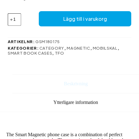
75 kr.
61 kr.
Smart
Lägg till i varukorg
magnetfodral
för
Motorola
Moto
ARTIKELNR:
GSM180175
E14
KATEGORIER:
CATEGORY
,
MAGNETIC
,
MOBILSKAL
,
/
SMART BOOK CASES
,
TFO
G24
/
G04
svart
mängd
Beskrivning
Ytterligare information
The Smart Magnetic phone case is a combination of perfect