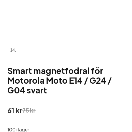
Smart magnetfodral för
Motorola Moto E14 / G24 /
G04 svart
Det
Det
61
kr
75
kr
ursprungliga
nuvarande
priset
priset
var:
är:
100 i lager