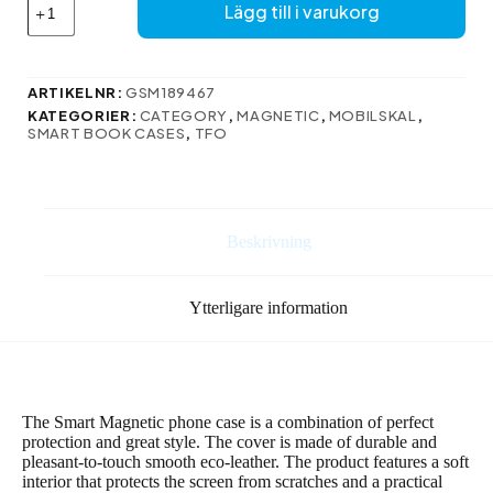
Smart
Lägg till i varukorg
Magnetfodral
för
Motorola
Moto
ARTIKELNR:
GSM189467
G75
KATEGORIER:
CATEGORY
,
MAGNETIC
,
MOBILSKAL
,
i
SMART BOOK CASES
,
TFO
vinröd
mängd
Beskrivning
Ytterligare information
The Smart Magnetic phone case is a combination of perfect
protection and great style. The cover is made of durable and
pleasant-to-touch smooth eco-leather. The product features a soft
interior that protects the screen from scratches and a practical