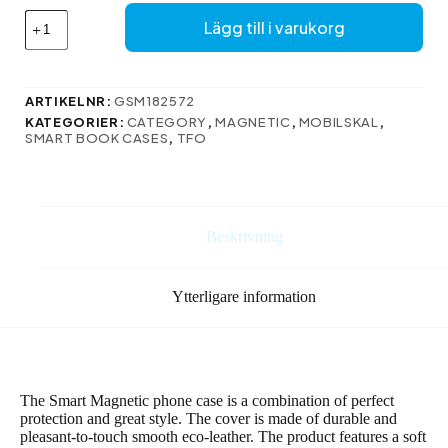
Smart
Lägg till i varukorg
magnetfodral
för
Realme
12
ARTIKELNR:
GSM182572
5G
KATEGORIER:
CATEGORY
,
MAGNETIC
,
MOBILSKAL
,
i
SMART BOOK CASES
,
TFO
svart
mängd
Beskrivning
Ytterligare information
The Smart Magnetic phone case is a combination of perfect
protection and great style. The cover is made of durable and
pleasant-to-touch smooth eco-leather. The product features a soft