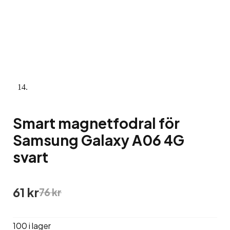
Smart magnetfodral för
Samsung Galaxy A06 4G
svart
Det
Det
61
kr
76
kr
ursprungliga
nuvarande
priset
priset
var:
är:
100 i lager