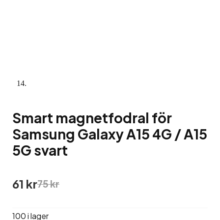
Smart magnetfodral för
Samsung Galaxy A15 4G / A15
5G svart
Det
Det
61
kr
75
kr
ursprungliga
nuvarande
priset
priset
var:
är:
100 i lager