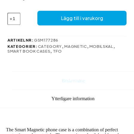
75 kr.
61 kr.
Smart
Lägg till i varukorg
magnetfodral
för
Samsung
Galaxy
ARTIKELNR:
GSM177286
A15
KATEGORIER:
CATEGORY
,
MAGNETIC
,
MOBILSKAL
,
4G
SMART BOOK CASES
,
TFO
/
A15
5G
svart
mängd
Beskrivning
Ytterligare information
The Smart Magnetic phone case is a combination of perfect