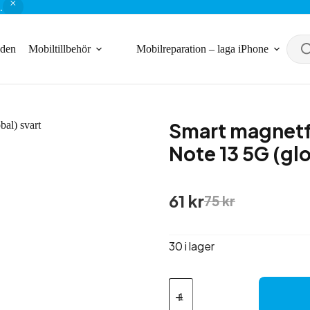
.
nden
Mobiltillbehör
Mobilreparation – laga iPhone
Smart magnetf
Note 13 5G (glo
Det
Det
61
kr
75
kr
ursprungliga
nuvarande
priset
priset
var:
är:
30 i lager
75 kr.
61 kr.
Smart
magnetfodral