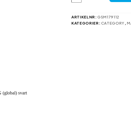
för
Xiaomi
Redmi
Note
ARTIKELNR:
GSM179112
13
KATEGORIER:
CATEGORY
,
M
5G
(global)
svart
mängd