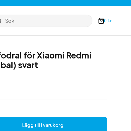
Sök
0
kr
Varukorg
odral för Xiaomi Redmi
bal) svart
Lägg till i varukorg