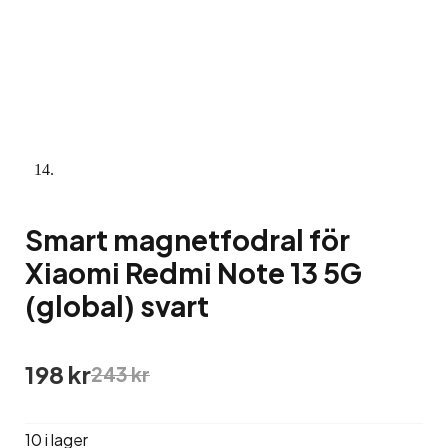
Smart magnetfodral för
Xiaomi Redmi Note 13 5G
(global) svart
Det
Det
198
kr
243
kr
ursprungliga
nuvarande
priset
priset
var:
är:
10 i lager