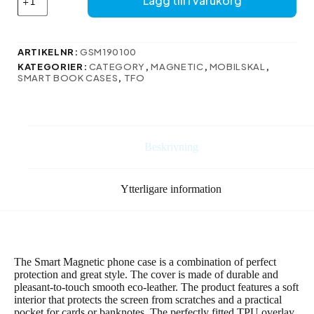
Lägg till i varukorg
Magnetfodral
för
Xiaomi
Redmi
ARTIKELNR:
GSM190100
Note
KATEGORIER:
CATEGORY
,
MAGNETIC
,
MOBILSKAL
,
14
SMART BOOK CASES
,
TFO
5G
(Global)
mörkgrön
mängd
Beskrivning
Ytterligare information
The Smart Magnetic phone case is a combination of perfect
protection and great style. The cover is made of durable and
pleasant-to-touch smooth eco-leather. The product features a soft
interior that protects the screen from scratches and a practical
pocket for cards or banknotes. The perfectly fitted TPU overlay