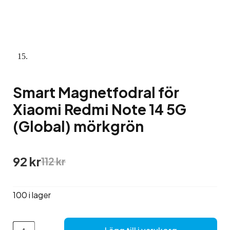
Smart Magnetfodral för
Xiaomi Redmi Note 14 5G
(Global) mörkgrön
Det
Det
92
kr
112
kr
ursprungliga
nuvarande
priset
priset
var:
är:
100 i lager
112 kr.
92 kr.
Smart