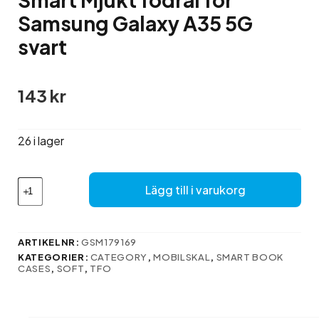
Samsung Galaxy A35 5G
svart
143
kr
26 i lager
Smart
Lägg till i varukorg
Mjukt
fodral
för
Samsung
ARTIKELNR:
GSM179169
Galaxy
KATEGORIER:
CATEGORY
,
MOBILSKAL
,
SMART BOOK
A35
CASES
,
SOFT
,
TFO
5G
svart
mängd