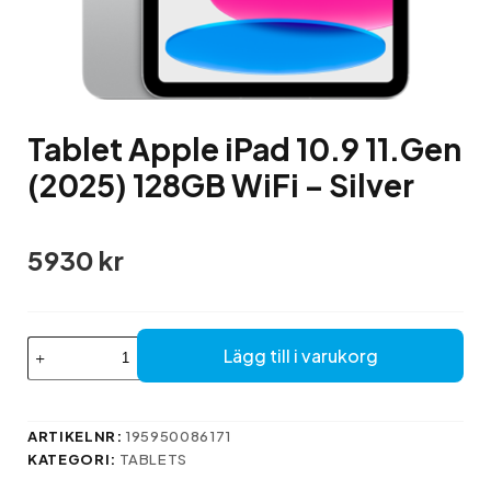
Tablet Apple iPad 10.9 11.Gen
(2025) 128GB WiFi – Silver
5930
kr
Tablet
Lägg till i varukorg
Apple
iPad
10.9
11.Gen
ARTIKELNR:
195950086171
(2025)
KATEGORI:
TABLETS
128GB