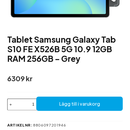
Tablet Samsung Galaxy Tab
S10 FE X526B 5G 10.9 12GB
RAM 256GB – Grey
6309
kr
Tablet
Lägg till i varukorg
Samsung
Galaxy
Tab
S10
ARTIKELNR:
8806097201946
FE