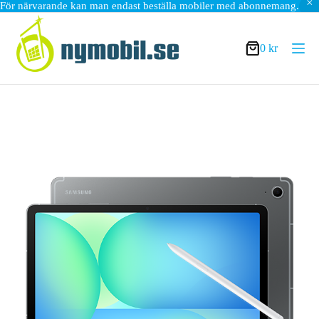
För närvarande kan man endast beställa mobiler med abonnemang.
Hoppa
till
innehåll
0
kr
Varukorg