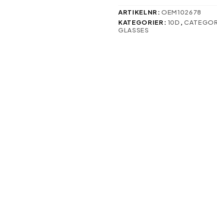
svenska:
mängd
ARTIKELNR:
OEM102678
KATEGORIER:
10D
,
CATEGO
GLASSES