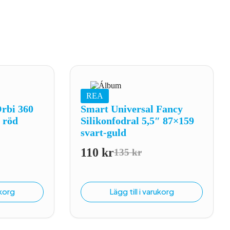
REA
Orbi 360
Smart Universal Fancy
″ röd
Silikonfodral 5,5″ 87×159
svart-guld
110
kr
135
kr
Det
Det
liga
de
ursprungliga
nuvarande
priset
priset
ukorg
Lägg till i varukorg
var:
är:
135 kr.
110 kr.