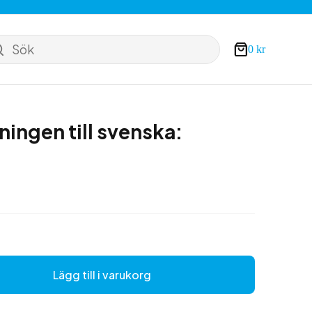
Sök
0
kr
Varukorg
ningen till svenska:
Lägg till i varukorg