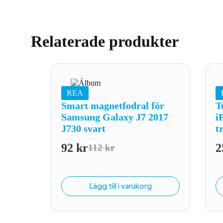
Relaterade produkter
REA
Smart magnetfodral för
T
Samsung Galaxy J7 2017
i
J730 svart
t
92
kr
2
112
kr
Det
Det
ursprungliga
nuvarande
priset
priset
Lägg till i varukorg
var:
är:
112 kr.
92 kr.