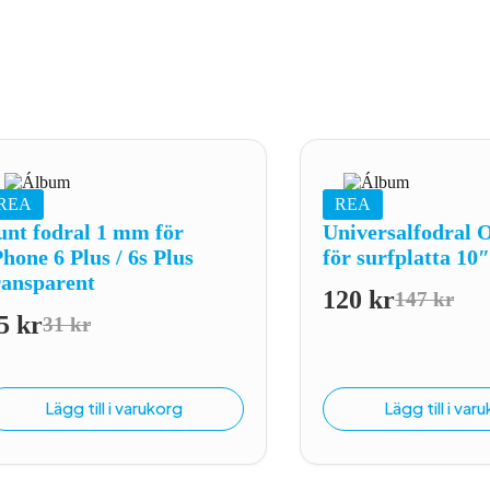
REA
REA
unt fodral 1 mm för
Universalfodral 
Phone 6 Plus / 6s Plus
för surfplatta 10
ransparent
120
kr
147
kr
Det
Det
5
kr
31
kr
Det
Det
ursprung
nuvaran
ursprungliga
nuvarande
priset
priset
priset
priset
var:
är:
Lägg till i varukorg
Lägg till i var
var:
är:
147 kr.
120 kr.
31 kr.
25 kr.