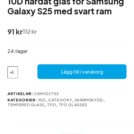
10D härdat glas för Samsung
Galaxy S25 med svart ram
Det
Det
91
kr
112
kr
ursprungliga
nuvarande
priset
priset
var:
är:
24 i lager
112 kr.
91 kr.
10D
Lägg till i varukorg
härdat
glas
för
Samsung
ARTIKELNR:
OEM102753
Galaxy
KATEGORIER:
10D
,
CATEGORY
,
SKÄRMSKYDD
,
S25
TEMPERED GLASS
,
TFO
,
TFO GLASSES
med
svart
ram
mängd