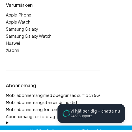
Varumärken
Apple iPhone
Apple Watch
Samsung Galaxy
Samsung Galaxy Watch
Huawei
Xiaomi
Abonnemang
Mobilabonnemang med obegränsad surf och 5G
Mobilabonnemang utan bindningstid
Mobilabonnemang för företag
Vi hjälper dig – chatta nu
24/7 Support
Abonnemang för företag
.
2025 Alla rättigheter reserverade ©
Nymobil.se