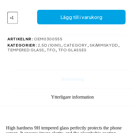
Härdat
Lägg till i varukorg
glas
2,5D
för
Motorola
ARTIKELNR:
OEM0300555
Edge
KATEGORIER:
2,5D (10IN1)
,
CATEGORY
,
SKÄRMSKYDD
,
30
TEMPERED GLASS
,
TFO
,
TFO GLASSES
10-
i-
1
mängd
Beskrivning
Ytterligare information
High hardness 9H tempered glass perfectly protects the phone