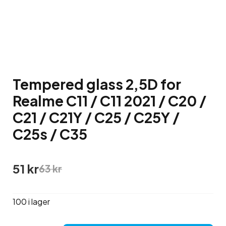
Tempered glass 2,5D for
Realme C11 / C11 2021 / C20 /
C21 / C21Y / C25 / C25Y /
C25s / C35
Det
Det
51
kr
63
kr
ursprungliga
nuvarande
priset
priset
var:
är:
100 i lager
63 kr.
51 kr.