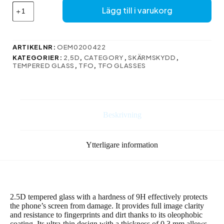
Tempered
Lägg till i varukorg
glass
2,5D
for
Realme
ARTIKELNR:
OEM0200422
C11
KATEGORIER:
2,5D
,
CATEGORY
,
SKÄRMSKYDD
,
/
TEMPERED GLASS
,
TFO
,
TFO GLASSES
C11
2021
/
C20
/
Beskrivning
C21
/
C21Y
Ytterligare information
/
C25
/
C25Y
/
C25s
2.5D tempered glass with a hardness of 9H effectively protects
/
the phone’s screen from damage. It provides full image clarity
C35
and resistance to fingerprints and dirt thanks to its oleophobic
coating. Its ultra-thin design with a thickness of 0.3 mm allows