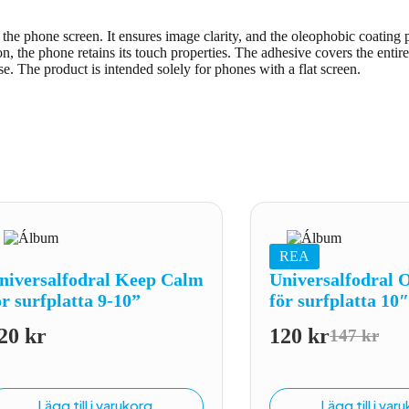
he phone screen. It ensures image clarity, and the oleophobic coating pro
on, the phone retains its touch properties. The adhesive covers the enti
se. The product is intended solely for phones with a flat screen.
REA
niversalfodral Keep Calm
Universalfodral 
ör surfplatta 9-10”
för surfplatta 10
20
kr
120
kr
147
kr
Det
Det
ursprung
nuvaran
priset
priset
Lägg till i varukorg
Lägg till i var