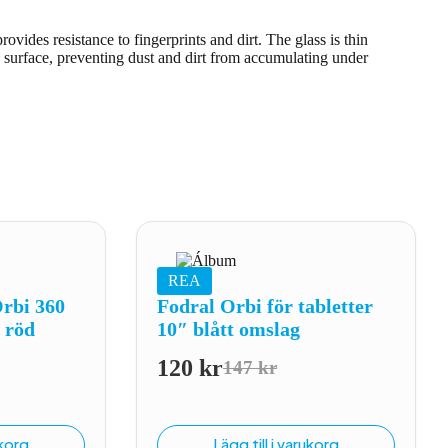
vides resistance to fingerprints and dirt. The glass is thin
re surface, preventing dust and dirt from accumulating under
REA
Orbi 360
Fodral Orbi för tabletter
″ röd
10″ blått omslag
120
kr
147
kr
Det
Det
liga
de
ursprungliga
nuvarande
priset
priset
ukorg
Lägg till i varukorg