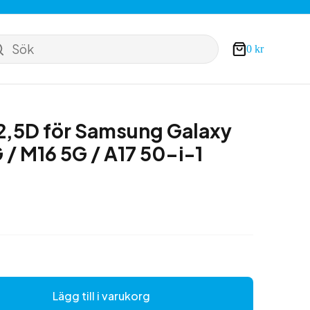
Sök
0
kr
Varukorg
 2,5D för Samsung Galaxy
 / M16 5G / A17 50-i-1
a
Lägg till i varukorg