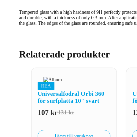
Tempered glass with a high hardness of 9H perfectly protects t
and durable, with a thickness of only 0.3 mm. After applicati
the glass. The edges of the glass are rounded, ensuring safe u
Relaterade produkter
REA
Universalfodral Orbi 360
U
för surfplatta 10″ svart
f
107
kr
1
131
kr
Det
Det
ursprungliga
nuvarande
priset
priset
Lägg till i varukorg