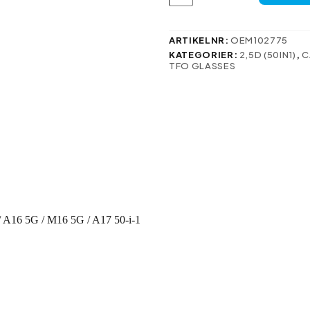
2,5D
för
Samsung
Galaxy
ARTIKELNR:
OEM102775
A16
KATEGORIER:
2,5D (50IN1)
,
C
4G
TFO GLASSES
/
A16
5G
/
M16
5G
/
A17
50-
i-
1
mängd