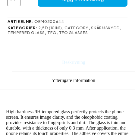
är
översättningen
till
svenska:
ARTIKELNR:
OEM0300644
mängd
KATEGORIER:
2,5D (10IN1)
,
CATEGORY
,
SKÄRMSKYDD
,
TEMPERED GLASS
,
TFO
,
TFO GLASSES
Beskrivning
Ytterligare information
High hardness 9H tempered glass perfectly protects the phone
screen. It ensures image clarity, and the oleophobic coating
provides resistance to fingerprints and dirt. The glass is thin and
durable, with a thickness of only 0.3 mm. After application, the
phone retains its touch properties. The adhesive covers the entire