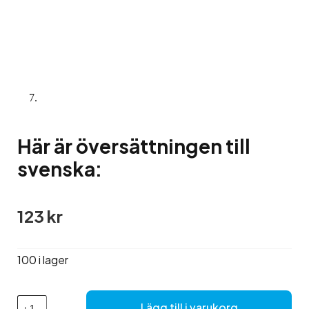
Här är översättningen till
svenska:
123
kr
100 i lager
Här
Lägg till i varukorg