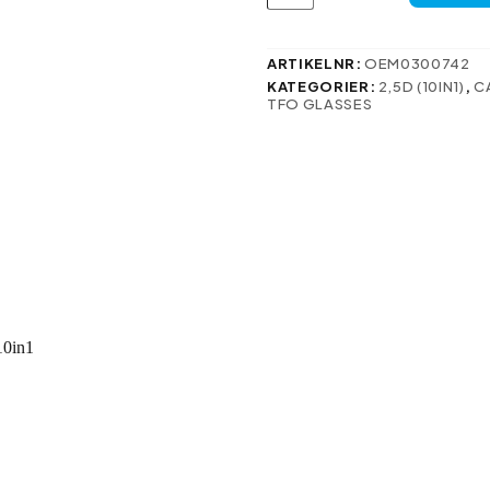
glas
för
Samsung
Galaxy
ARTIKELNR:
OEM0300742
S25
KATEGORIER:
2,5D (10IN1)
,
C
Ultra
TFO GLASSES
10in1
mängd