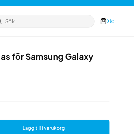
Sök
0
kr
Varukorg
las för Samsung Galaxy
a
Lägg till i varukorg