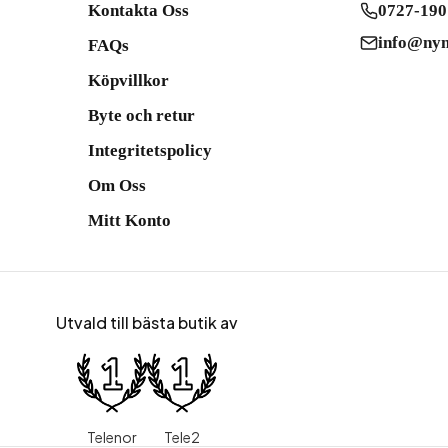
Kontakta Oss
0727-190
info@nym
FAQs
Köpvillkor
Byte och retur
Integritetspolicy
Om Oss
Mitt Konto
Utvald till bästa butik av
Telenor
Tele2