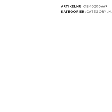
Xiaomi
Redmi
ARTIKELNR:
OEM0200669
A4
KATEGORIER:
CATEGORY
,
M
mängd