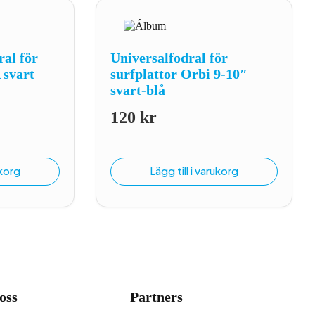
al för
Universalfodral för
 svart
surfplattor Orbi 9-10″
svart-blå
120
kr
iga
e
ukorg
Lägg till i varukorg
oss
Partners