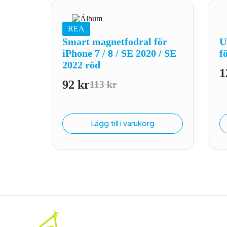
REA
Smart magnetfodral för
U
iPhone 7 / 8 / SE 2020 / SE
f
2022 röd
1
92
kr
113
kr
Det
Det
ursprungliga
nuvarande
priset
priset
Lägg till i varukorg
var:
är:
113 kr.
92 kr.