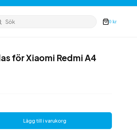
Sök
0
kr
Varukorg
as för Xiaomi Redmi A4
Lägg till i varukorg