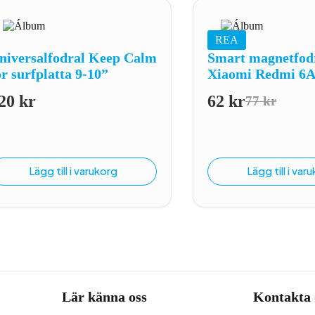
REA
niversalfodral Keep Calm
Smart magnetfodr
ör surfplatta 9-10”
Xiaomi Redmi 6A
20
kr
62
kr
77
kr
Det
Det
ursprungl
nuvarand
priset
priset
var:
är:
Lägg till i varukorg
Lägg till i var
77 kr.
62 kr.
Lär känna oss
Kontakta 