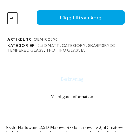
32 kr.
26 kr.
Här
Lägg till i varukorg
är
översättningen
till
svenska:
ARTIKELNR:
OEM102396
mängd
KATEGORIER:
2,5D MATT
,
CATEGORY
,
SKÄRMSKYDD
,
TEMPERED GLASS
,
TFO
,
TFO GLASSES
Beskrivning
Ytterligare information
Szkło Hartowane 2,5D Matowe Szkło hartowane 2,5D matowe