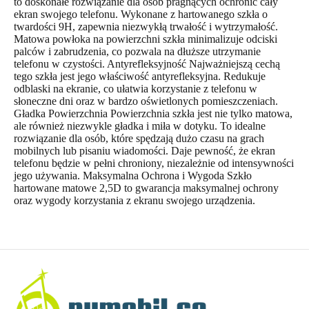
to doskonałe rozwiązanie dla osób pragnących ochronić cały
ekran swojego telefonu. Wykonane z hartowanego szkła o
twardości 9H, zapewnia niezwykłą trwałość i wytrzymałość.
Matowa powłoka na powierzchni szkła minimalizuje odciski
palców i zabrudzenia, co pozwala na dłuższe utrzymanie
telefonu w czystości. Antyrefleksyjność Najważniejszą cechą
tego szkła jest jego właściwość antyrefleksyjna. Redukuje
odblaski na ekranie, co ułatwia korzystanie z telefonu w
słoneczne dni oraz w bardzo oświetlonych pomieszczeniach.
Gładka Powierzchnia Powierzchnia szkła jest nie tylko matowa,
ale również niezwykle gładka i miła w dotyku. To idealne
rozwiązanie dla osób, które spędzają dużo czasu na grach
mobilnych lub pisaniu wiadomości. Daje pewność, że ekran
telefonu będzie w pełni chroniony, niezależnie od intensywności
jego używania. Maksymalna Ochrona i Wygoda Szkło
hartowane matowe 2,5D to gwarancja maksymalnej ochrony
oraz wygody korzystania z ekranu swojego urządzenia.