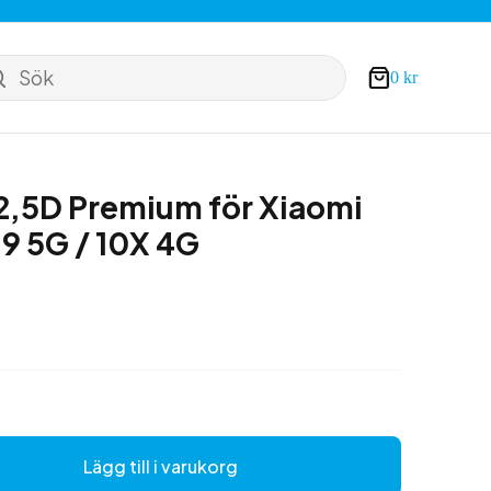
Sök
0
kr
Varukorg
 2,5D Premium för Xiaomi
 9 5G / 10X 4G
Lägg till i varukorg