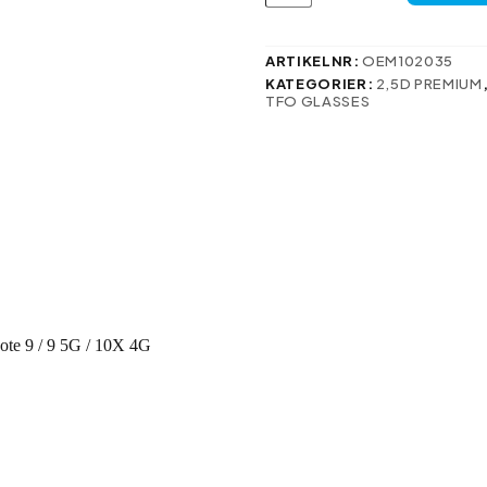
Premium
för
Xiaomi
ARTIKELNR:
OEM102035
Redmi
KATEGORIER:
2,5D PREMIUM
Note
TFO GLASSES
9
/
9
5G
/
10X
4G
mängd