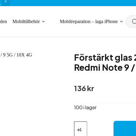
.
nden
Mobiltillbehör
Mobilreparation – laga iPhone
Förstärkt glas
Redmi Note 9 /
136
kr
100 i lager
Förstärkt
glas
2,5D