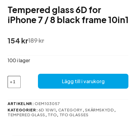
Tempered glass 6D for
iPhone 7 / 8 black frame 10in1
Det
Det
154
kr
189
kr
ursprungliga
nuvarande
priset
priset
var:
är:
100 i lager
189 kr.
154 kr.
Tempered
Lägg till i varukorg
glass
6D
for
iPhone
ARTIKELNR:
OEM103057
7
KATEGORIER:
6D 10W1
,
CATEGORY
,
SKÄRMSKYDD
,
/
TEMPERED GLASS
,
TFO
,
TFO GLASSES
8
black
frame