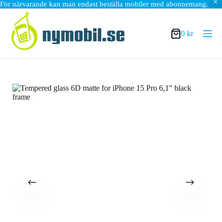
För närvarande kan man endast beställa mobiler med abonnemang.
Hoppa
till
innehåll
0
kr
Varukorg