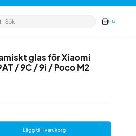
Sök
0
kr
Varukorg
miskt glas för Xiaomi
9AT / 9C / 9i / Poco M2
Lägg till i varukorg