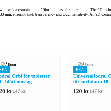
who seek a combination of film and glass for their phone! The 9D techno
.33 mm, ensuring high transparency and touch sensitivity. All 9D Cerami
REA
REA
odral Orbi för tabletter
Universalfodral 
0″ blått omslag
för surfplatta 10
20
kr
120
kr
147
kr
147
kr
Det
Det
Det
Det
ursprungliga
nuvarande
ursprung
nuvaran
priset
priset
priset
priset