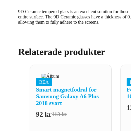
9D Ceramic tempered glass is an excellent solution for those 
entire surface. The 9D Ceramic glasses have a thickness of 0
allowing them to fully adhere to the screens.
Relaterade produkter
REA
Smart magnetfodral för
F
Samsung Galaxy A6 Plus
1
2018 svart
1
92
kr
113
kr
Det
Det
ursprungliga
nuvarande