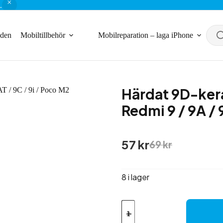
.
nden
Mobiltillbehör
Mobilreparation – laga iPhone
Härdat 9D-kera
Redmi 9 / 9A / 
Det
Det
57
kr
69
kr
ursprungliga
nuvarande
priset
priset
var:
är:
8 i lager
69 kr.
57 kr.
Härdat
9D-