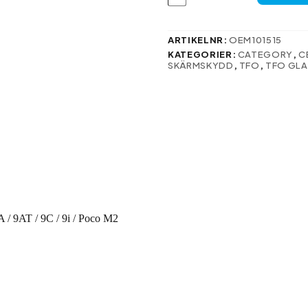
keramiskt
glas
för
Xiaomi
ARTIKELNR:
OEM101515
Redmi
KATEGORIER:
CATEGORY
,
C
9
SKÄRMSKYDD
,
TFO
,
TFO GLA
/
9A
/
9AT
/
9C
/
9i
/
Poco
M2
mängd