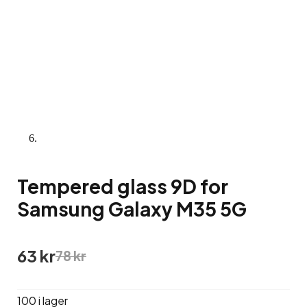
Tempered glass 9D for
Samsung Galaxy M35 5G
Det
Det
63
kr
78
kr
ursprungliga
nuvarande
priset
priset
var:
är:
100 i lager