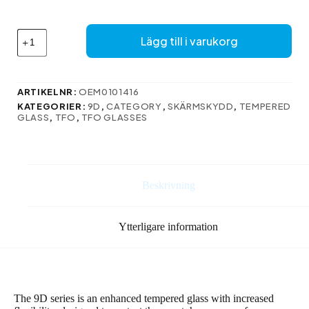
78 kr.
63 kr.
Tempered
Lägg till i varukorg
glass
9D
for
Samsung
ARTIKELNR:
OEM0101416
Galaxy
KATEGORIER:
9D
,
CATEGORY
,
SKÄRMSKYDD
,
TEMPERED
M35
GLASS
,
TFO
,
TFO GLASSES
5G
mängd
Beskrivning
Ytterligare information
The 9D series is an enhanced tempered glass with increased