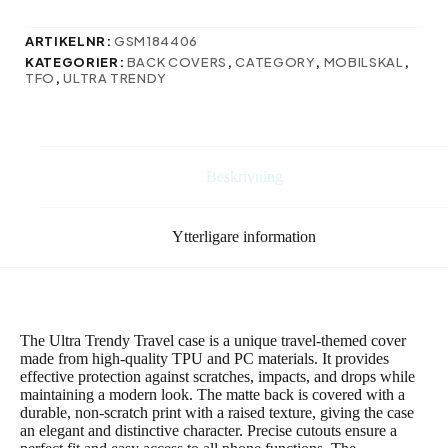
till
iPhone
ARTIKELNR:
GSM184406
12
KATEGORIER:
BACK COVERS
,
CATEGORY
,
MOBILSKAL
,
6,1″
TFO
,
ULTRA TRENDY
Resa
rosa
mängd
Beskrivning
Ytterligare information
The Ultra Trendy Travel case is a unique travel-themed cover
made from high-quality TPU and PC materials. It provides
effective protection against scratches, impacts, and drops while
maintaining a modern look. The matte back is covered with a
durable, non-scratch print with a raised texture, giving the case
an elegant and distinctive character. Precise cutouts ensure a