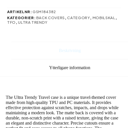
till
svenska:
ARTIKELNR:
GSM184382
mängd
KATEGORIER:
BACK COVERS
,
CATEGORY
,
MOBILSKAL
,
TFO
,
ULTRA TRENDY
Beskrivning
Ytterligare information
The Ultra Trendy Travel case is a unique travel-themed cover
made from high-quality TPU and PC materials. It provides
effective protection against scratches, impacts, and drops while
maintaining a modern look. The matte back is covered with a
durable, non-scratch print with a raised texture, giving the case
an elegant and distinctive character. Precise cutouts ensure a