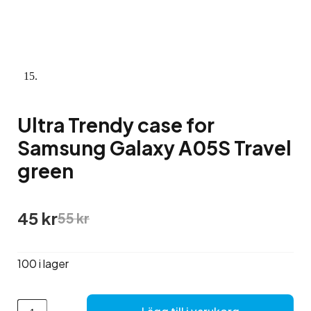
Ultra Trendy case for
Samsung Galaxy A05S Travel
green
Det
Det
45
kr
55
kr
ursprungliga
nuvarande
priset
priset
var:
är:
100 i lager
55 kr.
45 kr.
Ultra