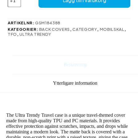
Lägg till i varukorg
Trendy
case
for
Samsung
ARTIKELNR:
GSM184388
Galaxy
KATEGORIER:
BACK COVERS
,
CATEGORY
,
MOBILSKAL
,
A05S
TFO
,
ULTRA TRENDY
Travel
green
mängd
Beskrivning
Ytterligare information
The Ultra Trendy Travel case is a unique travel-themed cover
made from high-quality TPU and PC materials. It provides
effective protection against scratches, impacts, and drops while
maintaining a modern look. The matte back is covered with a
durable, non-scratch print with a raised texture, giving the case