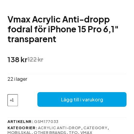
Vmax Acrylic Anti-dropp
fodral för iPhone 15 Pro 6,1″
transparent
Det
Det
138
kr
122
kr
ursprungliga
nuvarande
priset
priset
var:
är:
22 i lager
122 kr.
138 kr.
Vmax
Lägg till i varukorg
Acrylic
Anti-
dropp
fodral
ARTIKELNR:
GSM177033
för
KATEGORIER:
ACRYLIC ANTI-DROP
,
CATEGORY
,
iPhone
MOBILSKAL
,
OTHER BRANDS
,
TFO
,
VMAX