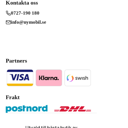
Kontakta oss
0727-190 180
info@nymobil.se
Partners
Frakt
Utvald till bästa butik av