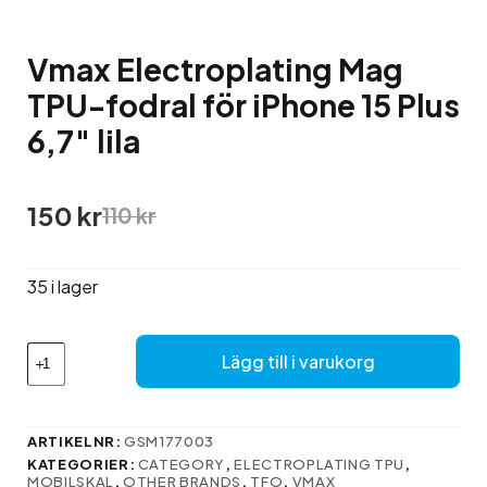
Vmax Electroplating Mag
TPU-fodral för iPhone 15 Plus
6,7″ lila
Det
Det
150
kr
110
kr
ursprungliga
nuvarande
priset
priset
var:
är:
35 i lager
110 kr.
150 kr.
Vmax
Lägg till i varukorg
Electroplating
Mag
TPU-
fodral
ARTIKELNR:
GSM177003
för
KATEGORIER:
CATEGORY
,
ELECTROPLATING TPU
,
iPhone
MOBILSKAL
,
OTHER BRANDS
,
TFO
,
VMAX