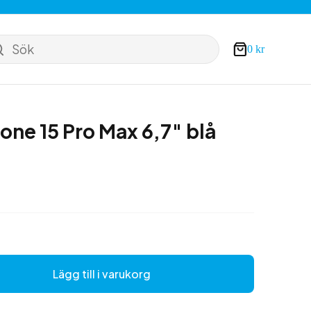
Sök
0
kr
Varukorg
one 15 Pro Max 6,7″ blå
Lägg till i varukorg