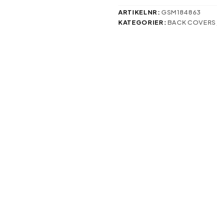
Pro
Max
ARTIKELNR:
GSM184863
6,7″
KATEGORIER:
BACK COVERS
blå
mängd