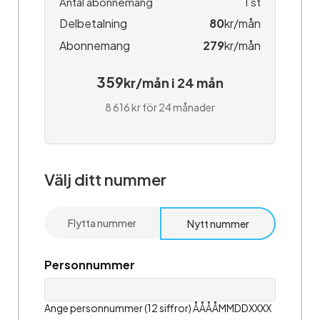
Antal abonnemang
1
st
Delbetalning
80
kr/mån
Abonnemang
279
kr/mån
359
kr/mån i 24 mån
8 616 kr för 24 månader
Välj ditt nummer
Flytta nummer
Nytt nummer
Personnummer
Ange personnummer (12 siffror) ÅÅÅÅMMDDXXXX