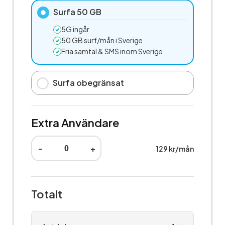
Surfa 50 GB
5G ingår
50 GB surf/mån i Sverige
Fria samtal & SMS inom Sverige
Surfa obegränsat
Extra Användare
-
+
129 kr/mån
Totalt