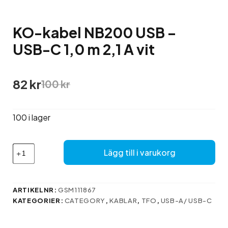
KO-kabel NB200 USB –
USB-C 1,0 m 2,1 A vit
Det
Det
82
kr
100
kr
ursprungliga
nuvarande
priset
priset
var:
är:
100 i lager
100 kr.
82 kr.
KO-
Lägg till i varukorg
kabel
NB200
USB
–
ARTIKELNR:
GSM111867
USB-
KATEGORIER:
CATEGORY
,
KABLAR
,
TFO
,
USB-A/ USB-C
C
1,0
m