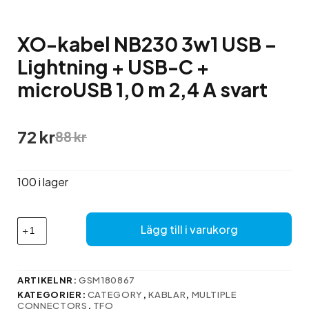
XO-kabel NB230 3w1 USB –
Lightning + USB-C +
microUSB 1,0 m 2,4 A svart
Det
Det
72
kr
88
kr
ursprungliga
nuvarande
priset
priset
var:
är:
100 i lager
88 kr.
72 kr.
XO-
Lägg till i varukorg
kabel
NB230
3w1
USB
ARTIKELNR:
GSM180867
–
KATEGORIER:
CATEGORY
,
KABLAR
,
MULTIPLE
Lightning
CONNECTORS
,
TFO