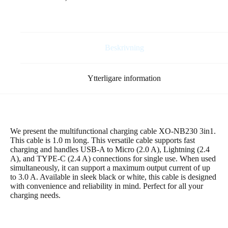
+
USB-
C
+
microUSB
Beskrivning
1,0
m
2,4
Ytterligare information
A
svart
mängd
We present the multifunctional charging cable XO-NB230 3in1.
This cable is 1.0 m long. This versatile cable supports fast
charging and handles USB-A to Micro (2.0 A), Lightning (2.4
A), and TYPE-C (2.4 A) connections for single use. When used
simultaneously, it can support a maximum output current of up
to 3.0 A. Available in sleek black or white, this cable is designed
with convenience and reliability in mind. Perfect for all your
charging needs.