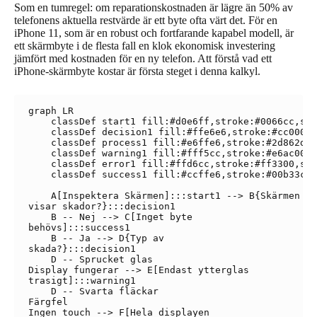
Som en tumregel: om reparationskostnaden är lägre än 50% av
telefonens aktuella restvärde är ett byte ofta värt det. För en
iPhone 11, som är en robust och fortfarande kapabel modell, är
ett skärmbyte i de flesta fall en klok ekonomisk investering
jämfört med kostnaden för en ny telefon. Att förstå vad ett
iPhone-skärmbyte kostar är första steget i denna kalkyl.
graph LR

    classDef start1 fill:#d0e6ff,stroke:#0066cc,str
    classDef decision1 fill:#ffe6e6,stroke:#cc0000,
    classDef process1 fill:#e6ffe6,stroke:#2d862d,s
    classDef warning1 fill:#fff5cc,stroke:#e6ac00,s
    classDef error1 fill:#ffd6cc,stroke:#ff3300,str
    classDef success1 fill:#ccffe6,stroke:#00b33c,s
    A[Inspektera Skärmen]:::start1 --> B{Skärmen
visar skador?}:::decision1

    B -- Nej --> C[Inget byte
behövs]:::success1

    B -- Ja --> D{Typ av
skada?}:::decision1

    D -- Sprucket glas
Display fungerar --> E[Endast ytterglas
trasigt]:::warning1

    D -- Svarta fläckar
Färgfel
Ingen touch --> F[Hela displayen