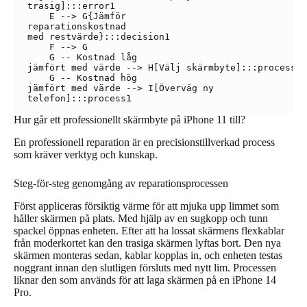
trasig]:::error1

    E --> G{Jämför
reparationskostnad
med restvärde}:::decision1

    F --> G

    G -- Kostnad låg
jämfört med värde --> H[Välj skärmbyte]:::process1

    G -- Kostnad hög
jämfört med värde --> I[Överväg ny
Hur går ett professionellt skärmbyte på iPhone 11 till?
En professionell reparation är en precisionstillverkad process
som kräver verktyg och kunskap.
Steg-för-steg genomgång av reparationsprocessen
Först appliceras försiktig värme för att mjuka upp limmet som
håller skärmen på plats. Med hjälp av en sugkopp och tunn
spackel öppnas enheten. Efter att ha lossat skärmens flexkablar
från moderkortet kan den trasiga skärmen lyftas bort. Den nya
skärmen monteras sedan, kablar kopplas in, och enheten testas
noggrant innan den slutligen försluts med nytt lim. Processen
liknar den som används för att laga skärmen på en iPhone 14
Pro.