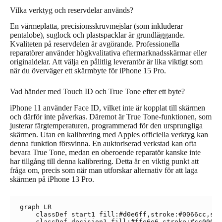
Vilka verktyg och reservdelar används?
En värmeplatta, precisionsskruvmejslar (som inkluderar
pentalobe), suglock och plastspacklar är grundläggande.
Kvaliteten på reservdelen är avgörande. Professionella
reparatörer använder högkvalitativa eftermarknadsskärmar eller
originaldelar. Att välja en pålitlig leverantör är lika viktigt som
när du överväger ett skärmbyte för iPhone 15 Pro.
Vad händer med Touch ID och True Tone efter ett byte?
iPhone 11 använder Face ID, vilket inte är kopplat till skärmen
och därför inte påverkas. Däremot är True Tone-funktionen, som
justerar färgtemperaturen, programmerad för den ursprungliga
skärmen. Utan en kalibrering med Apples officiella verktyg kan
denna funktion försvinna. En auktoriserad verkstad kan ofta
bevara True Tone, medan en oberoende reparatör kanske inte
har tillgång till denna kalibrering. Detta är en viktig punkt att
fråga om, precis som när man utforskar alternativ för att laga
skärmen på iPhone 13 Pro.
graph LR

    classDef start1 fill:#d0e6ff,stroke:#0066cc,str
    classDef decision1 fill:#ffe6e6,stroke:#cc0000,