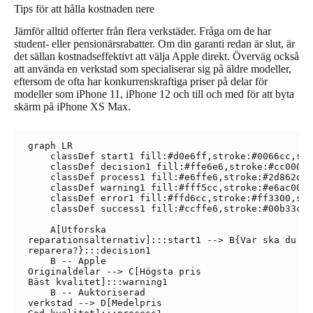
Tips för att hålla kostnaden nere
Jämför alltid offerter från flera verkstäder. Fråga om de har
student- eller pensionärsrabatter. Om din garanti redan är slut, är
det sällan kostnadseffektivt att välja Apple direkt. Överväg också
att använda en verkstad som specialiserar sig på äldre modeller,
eftersom de ofta har konkurrenskraftiga priser på delar för
modeller som iPhone 11, iPhone 12 och till och med för att byta
skärm på iPhone XS Max.
graph LR

    classDef start1 fill:#d0e6ff,stroke:#0066cc,str
    classDef decision1 fill:#ffe6e6,stroke:#cc0000,
    classDef process1 fill:#e6ffe6,stroke:#2d862d,s
    classDef warning1 fill:#fff5cc,stroke:#e6ac00,s
    classDef error1 fill:#ffd6cc,stroke:#ff3300,str
    classDef success1 fill:#ccffe6,stroke:#00b33c,s
    A[Utforska
reparationsalternativ]:::start1 --> B{Var ska du
reparera?}:::decision1

    B -- Apple
Originaldelar --> C[Högsta pris
Bäst kvalitet]:::warning1

    B -- Auktoriserad
verkstad --> D[Medelpris