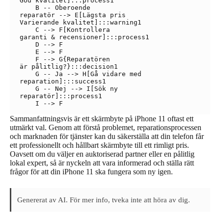
God kvalitet]:::process1

    B -- Oberoende
reparatör --> E[Lägsta pris
Varierande kvalitet]:::warning1

    C --> F[Kontrollera
garanti & recensioner]:::process1

    D --> F

    E --> F

    F --> G{Reparatören
är pålitlig?}:::decision1

    G -- Ja --> H[Gå vidare med
reparation]:::success1

    G -- Nej --> I[Sök ny
reparatör]:::process1

Sammanfattningsvis är ett skärmbyte på iPhone 11 oftast ett
utmärkt val. Genom att förstå problemet, reparationsprocessen
och marknaden för tjänster kan du säkerställa att din telefon får
ett professionellt och hållbart skärmbyte till ett rimligt pris.
Oavsett om du väljer en auktoriserad partner eller en pålitlig
lokal expert, så är nyckeln att vara informerad och ställa rätt
frågor för att din iPhone 11 ska fungera som ny igen.
Genererat av AI. För mer info, tveka inte att höra av dig.