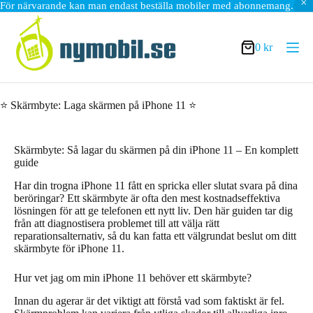
För närvarande kan man endast beställa mobiler med abonnemang.
Hoppa
till
innehåll
0
kr
Varukorg
⭐ Skärmbyte: Laga skärmen på iPhone 11 ⭐
Skärmbyte: Så lagar du skärmen på din iPhone 11 – En komplett
guide
Har din trogna iPhone 11 fått en spricka eller slutat svara på dina
beröringar? Ett skärmbyte är ofta den mest kostnadseffektiva
lösningen för att ge telefonen ett nytt liv. Den här guiden tar dig
från att diagnostisera problemet till att välja rätt
reparationsalternativ, så du kan fatta ett välgrundat beslut om ditt
skärmbyte för iPhone 11.
Hur vet jag om min iPhone 11 behöver ett skärmbyte?
Innan du agerar är det viktigt att förstå vad som faktiskt är fel.