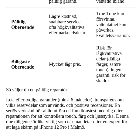
pålitlig garanti.
väntetid ibland.
True Tone kan
Lägre kostnad,
försvinna,
Pålitlig
snabbare service,
vattentäthet kan
Oberoende
ofta högkvalitativa
påverkas,
eftermarknadsdelar.
kvalitetsvariation.
Risk för
lågkvalitativa
delar (dåliga
Billigaste
Mycket lågt pris.
färger, sämre
Oberoende
touch), ingen
garanti, risk för
skador.
Så väljer du en pålitlig reparatör
Leta efter tydliga garantier (minst 6 månader), transparens om
vilka reservdelar som används, och positiva recensioner. En
seriös verkstad bör alltid utföra ett funktionstest med dig efter
reparationen för att kontrollera touch, färg och ljusstyrka. Denna
due diligence är lika viktig som när man letar efter en expert för
att laga skärm på iPhone 12 Pro i Malmö.