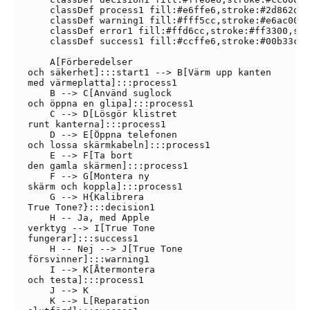
    classDef process1 fill:#e6ffe6,stroke:#2d862d,s
    classDef warning1 fill:#fff5cc,stroke:#e6ac00,s
    classDef error1 fill:#ffd6cc,stroke:#ff3300,str
    classDef success1 fill:#ccffe6,stroke:#00b33c,s
    A[Förberedelser
och säkerhet]:::start1 --> B[Värm upp kanten
med värmeplatta]:::process1

    B --> C[Använd suglock
och öppna en glipa]:::process1

    C --> D[Lösgör klistret
runt kanterna]:::process1

    D --> E[Öppna telefonen
och lossa skärmkabeln]:::process1

    E --> F[Ta bort
den gamla skärmen]:::process1

    F --> G[Montera ny
skärm och koppla]:::process1

    G --> H{Kalibrera
True Tone?}:::decision1

    H -- Ja, med Apple
verktyg --> I[True Tone
fungerar]:::success1

    H -- Nej --> J[True Tone
försvinner]:::warning1

    I --> K[Återmontera
och testa]:::process1

    J --> K

    K --> L[Reparation