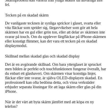
Skärmproblem kan variera från ytliga skador till allvarliga inre
fel.
Tecken på en skadad skärm
De vanligaste tecknen är synliga sprickor i glaset, svarta eller
vita fläckar som sprider sig, färgavvikelser som gör att hela
skärmen har en gul eller grön ton, eller att delar av skärmen inte
svarar på touch. Om du upplever färgfläckar på iPhone-skärmen
eller konstigt flimmer, kan det vara ett tecken på en skadad
displaymodul.
Skillnad mellan skadad glas och skadad display
Det är en avgörande skillnad. Om bara ytterglaset är sprucket
men bilden är perfekt och touchfunktionen fungerar överallt, har
du enbart ett glashaveri. Om skärmen visar konstiga linjer,
fläckar eller inte svarar, är själva OLED-displayen skadad. En
professionell kan ofta bedöma detta, och vissa verkstäder
erbjuder separata lösningar för att laga skärm eller glas på din
iPhone.
När är det värt att byta skärm jämfört med att köpa en ny
telefon?