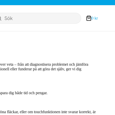
Sök
0
kr
Varukorg
ver veta – från att diagnostisera problemet och jämföra
nell eller funderar på att göra det själv, ger vi dig
 spara dig både tid och pengar.
na fläckar, eller om touchfunktionen inte svarar korrekt, är