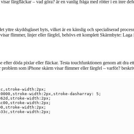
sar färgfläckar – vad göra? är en vanlig fråga med rötter i en inre defe
et yttre skyddsglaset byts, vilket är en känslig och specialiserad process
ar flimmer, linjer eller färgfel, behövs ett komplett Skärmbyte: Lag
t se efter döda pixlar eller fläckar. Testa touchfunktionen genom att dra 
problem som iPhone skärm visar flimmer eller färgfel – varför? beskrive
c,stroke-width:2px;

0000,stroke-width:2px,stroke-dasharray: 5;

62d,stroke-width:2px;

c00,stroke-width:2px;

0,stroke-width:2px;

33c,stroke-width:2px;
