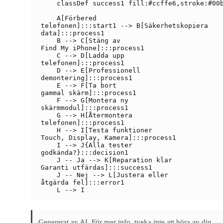
    classDef success1 fill:#ccffe6,stroke:#00b
    A[Förbered
telefonen]:::start1 --> B[Säkerhetskopiera
data]:::process1

    B --> C[Stäng av
Find My iPhone]:::process1

    C --> D[Ladda upp
telefonen]:::process1

    D --> E[Professionell
demontering]:::process1

    E --> F[Ta bort
gammal skärm]:::process1

    F --> G[Montera ny
skärmmodul]:::process1

    G --> H[Återmontera
telefonen]:::process1

    H --> I[Testa funktioner
Touch, Display, Kamera]:::process1

    I --> J{Alla tester
godkända?}:::decision1

    J -- Ja --> K[Reparation klar
Garanti utfärdas]:::success1

    J -- Nej --> L[Justera eller
åtgärda fel]:::error1

Genererat av AI. För mer info, tveka inte att höra av dig.