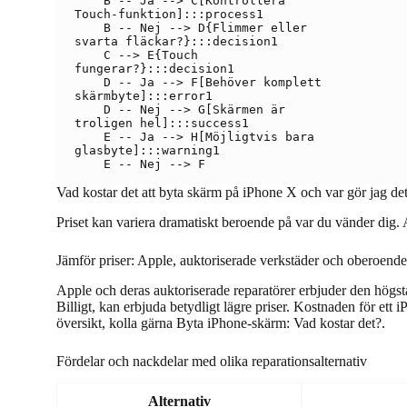
    B -- Ja --> C[Kontrollera
Touch-funktion]:::process1

    B -- Nej --> D{Flimmer eller
svarta fläckar?}:::decision1

    C --> E{Touch
fungerar?}:::decision1

    D -- Ja --> F[Behöver komplett
skärmbyte]:::error1

    D -- Nej --> G[Skärmen är
troligen hel]:::success1

    E -- Ja --> H[Möjligtvis bara
glasbyte]:::warning1

Vad kostar det att byta skärm på iPhone X och var gör jag de
Priset kan variera dramatiskt beroende på var du vänder dig. At
Jämför priser: Apple, auktoriserade verkstäder och oberoende
Apple och deras auktoriserade reparatörer erbjuder den högst
Billigt, kan erbjuda betydligt lägre priser. Kostnaden för e
översikt, kolla gärna Byta iPhone-skärm: Vad kostar det?.
Fördelar och nackdelar med olika reparationsalternativ
Alternativ