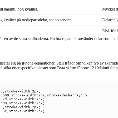
ll garanti, hög kvalitet.
Mycket dy
ög kvalitet på tredjepartsdelar, snabb service.
Delarna k
Risk för l
 är en av de stora skillnaderna. En bra reparatör använder delar som matc
liserar sig på iPhone-reparationer. Ställ frågor om vilken typ av skärmd
söka efter specifika tjänster som Byta skärm iPhone 12 i Malmö för att 
c,stroke-width:2px;

0000,stroke-width:2px,stroke-dasharray: 5;

62d,stroke-width:2px;

c00,stroke-width:2px;

0,stroke-width:2px;

33c,stroke-width:2px;
