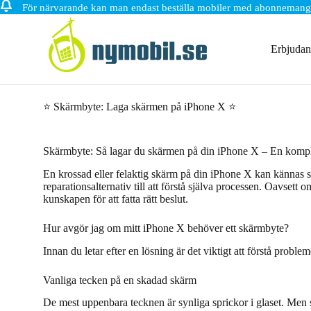
För närvarande kan man endast beställa mobiler med abonnemang
Hoppa
till
innehåll
Erbjuda
⭐ Skärmbyte: Laga skärmen på iPhone X ⭐
Skärmbyte: Så lagar du skärmen på din iPhone X – En kompl
En krossad eller felaktig skärm på din iPhone X kan kännas s
reparationsalternativ till att förstå själva processen. Oavsett
kunskapen för att fatta rätt beslut.
Hur avgör jag om mitt iPhone X behöver ett skärmbyte?
Innan du letar efter en lösning är det viktigt att förstå probl
Vanliga tecken på en skadad skärm
De mest uppenbara tecknen är synliga sprickor i glaset. Men s