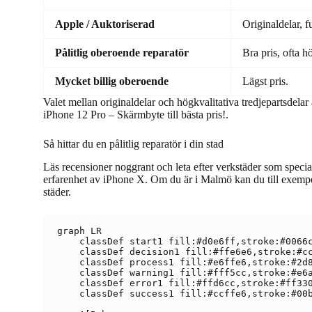
Apple / Auktoriserad
Originaldelar, fu
Pålitlig oberoende reparatör
Bra pris, ofta h
Mycket billig oberoende
Lägst pris.
Valet mellan originaldelar och högkvalitativa tredjepartsdelar
iPhone 12 Pro – Skärmbyte till bästa pris!.
Så hittar du en pålitlig reparatör i din stad
Läs recensioner noggrant och leta efter verkstäder som specia
erfarenhet av iPhone X. Om du är i Malmö kan du till exempel 
städer.
graph LR

    classDef start1 fill:#d0e6ff,stroke:#0066c
    classDef decision1 fill:#ffe6e6,stroke:#cc
    classDef process1 fill:#e6ffe6,stroke:#2d8
    classDef warning1 fill:#fff5cc,stroke:#e6a
    classDef error1 fill:#ffd6cc,stroke:#ff330
    classDef success1 fill:#ccffe6,stroke:#00b