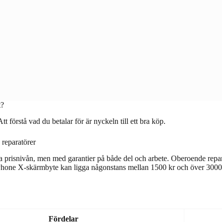
t?
t förstå vad du betalar för är nyckeln till ett bra köp.
 reparatörer
a prisnivån, men med garantier på både del och arbete. Oberoende repar
tt iPhone X-skärmbyte kan ligga någonstans mellan 1500 kr och över 3000
Fördelar