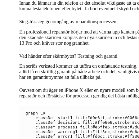
Innan du lämnar in din telefon är det absolut viktigaste att ta
kunna testa telefonen efter bytet. Ta bort eventuellt skydd och
Steg-för-steg genomgång av reparationsprocessen
En professionell reparatör börjar med att värma upp kanten på
den skadade skärmen kopplas den nya skärmen in och testas d
13 Pro och kräver stor noggrannhet.
Vad händer efter skärmbytet? Testning och garanti
En seriös verkstad kommer att utföra en omfattande testning. D
alltid få en skriftlig garanti på både arbete och del, vanligtvi
har ett garantiutrymme att falla tillbaka på.
Oavsett om du äger en iPhone X eller en nyare modell som beh
reparatör och förståelse för processen ger dig det bästa möjlig
graph LR

    classDef start1 fill:#d0e6ff,stroke:#0066c
    classDef decision1 fill:#ffe6e6,stroke:#cc
    classDef process1 fill:#e6ffe6,stroke:#2d8
    classDef warning1 fill:#fff5cc,stroke:#e6a
    classDef error1 fill:#ffd6cc,stroke:#ff330