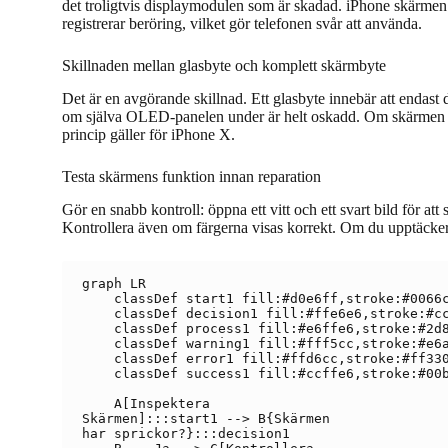
det troligtvis displaymodulen som är skadad. iPhone skärmen vi
registrerar beröring, vilket gör telefonen svår att använda.
Skillnaden mellan glasbyte och komplett skärmbyte
Det är en avgörande skillnad. Ett glasbyte innebär att endast d
om själva OLED-panelen under är helt oskadd. Om skärmen vis
princip gäller för iPhone X.
Testa skärmens funktion innan reparation
Gör en snabb kontroll: öppna ett vitt och ett svart bild för at
Kontrollera även om färgerna visas korrekt. Om du upptäcker 
graph LR

    classDef start1 fill:#d0e6ff,stroke:#0066c
    classDef decision1 fill:#ffe6e6,stroke:#cc
    classDef process1 fill:#e6ffe6,stroke:#2d8
    classDef warning1 fill:#fff5cc,stroke:#e6a
    classDef error1 fill:#ffd6cc,stroke:#ff330
    classDef success1 fill:#ccffe6,stroke:#00b
    A[Inspektera
Skärmen]:::start1 --> B{Skärmen
har sprickor?}:::decision1
