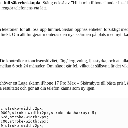
 en
full säkerhetskopia
. Stäng också av ”Hitta min iPhone” under Inställ
 rengör telefonens yta lätt.
 telefonen för att lösa upp limmet. Sedan öppnas enheten försiktigt med 
irekt. Om allt fungerar monteras den nya skärmen på plats med nytt ka
e kontrollerar touchsensitivitet, färgåtergivning, ljusstyrka, och att a
s mellan 6 och 24 månader. Om något går fel, vilket är sällsynt, är det vi
över ett Laga skärm iPhone 17 Pro Max – Skärmbyte till bästa pris!, är
a resultatet och gör att din telefon känns som ny igen.
c,stroke-width:2px;

0000,stroke-width:2px,stroke-dasharray: 5;

62d,stroke-width:2px;

c00,stroke-width:2px;

0,stroke-width:2px;
