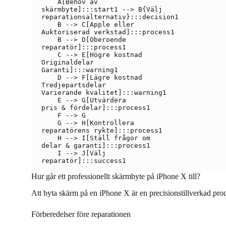
    A[Behov av
skärmbyte]:::start1 --> B{Välj
reparationsalternativ}:::decision1

    B --> C[Apple eller
Auktoriserad verkstad]:::process1

    B --> D[Oberoende
reparatör]:::process1

    C --> E[Högre kostnad
Originaldelar
Garanti]:::warning1

    D --> F[Lägre kostnad
Tredjepartsdelar
Varierande kvalitet]:::warning1

    E --> G[Utvärdera
pris & fördelar]:::process1

    F --> G

    G --> H[Kontrollera
reparatörens rykte]:::process1

    H --> I[Ställ frågor om
delar & garanti]:::process1

    I --> J[Välj
Hur går ett professionellt skärmbyte på iPhone X till?
Att byta skärm på en iPhone X är en precisionstillverkad pro
Förberedelser före reparationen