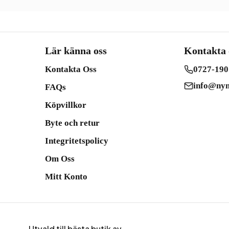
Lär känna oss
Kontakta 
Kontakta Oss
0727-190
info@nym
FAQs
Köpvillkor
Byte och retur
Integritetspolicy
Om Oss
Mitt Konto
Utvald till bästa butik av