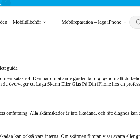
.
nden
Mobiltillbehör
Mobilreparation – laga iPhone
ett guide
om en katastrof. Den här omfattande guiden tar dig igenom allt du behö
 om du överväger ett Laga Skärm Eller Glas På Din iPhone hos en professio
emets omfattning. Alla skärmskador är inte likadana, och rätt diagnos kan
kadan kan också vara interna. Om skärmen flimrar, visar svarta eller grö