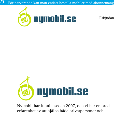
För närvarande kan man endast beställa mobiler med abonnemang
Hoppa
till
innehåll
Erbjuda
Nymobil har funnits sedan 2007, och vi har en bred
erfarenhet av att hjälpa båda privatpersoner och