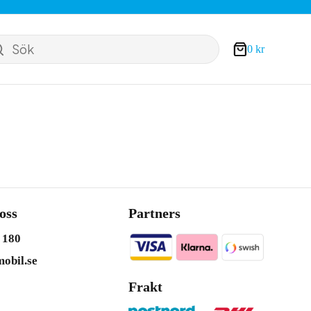
Sök
0
kr
Varukorg
oss
Partners
 180
obil.se
Frakt