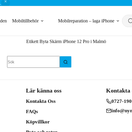
.
nden
Mobiltillbehör
Mobilreparation – laga iPhone
Etikett
Byta Skärm iPhone 12 Pro i Malmö
Inga
resultat
Lär känna oss
Kontakta 
Kontakta Oss
0727-190
info@nym
FAQs
Köpvillkor