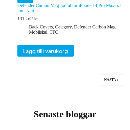
Defender Carbon Mag-fodral för iPhone 14 Pro Max 6,7
tum svart
131
kr
97
kr
Det
Det
ursprungliga
nuvarande
Back Covers
,
Category
,
Defender Carbon Mag
,
priset
priset
Mobilskal
,
TFO
var:
är:
97 kr.
131 kr.
Lägg till i varukorg
NÄSTA
Senaste bloggar