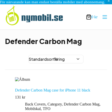
För närvarande kan man endast beställa mobiler med abonnemang.
Hoppa
till
innehåll
0
kr
Varukorg
Defender Carbon Mag
Defender Carbon Mag case for iPhone 11 black
131
kr
Back Covers
,
Category
,
Defender Carbon Mag
,
Mobilskal
,
TFO