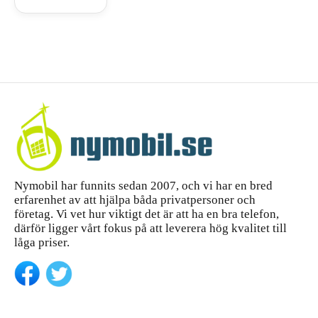
iPhone
guide till att
handlar
köpa
14 Pro
skärmskyd
Max –
d för
komple
iPhone 14
tt
Pro Max
—...
köpgui
de
Nymobil har funnits sedan 2007, och vi har en bred
erfarenhet av att hjälpa båda privatpersoner och
företag. Vi vet hur viktigt det är att ha en bra telefon,
därför ligger vårt fokus på att leverera hög kvalitet till
låga priser.