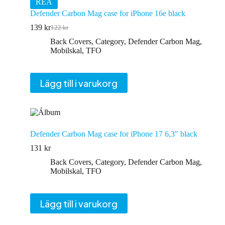
REA
Defender Carbon Mag case for iPhone 16e black
139
kr
122
kr
Det
Det
ursprungliga
nuvarande
Back Covers
,
Category
,
Defender Carbon Mag
,
priset
priset
Mobilskal
,
TFO
var:
är:
122 kr.
139 kr.
Lägg till i varukorg
Defender Carbon Mag case for iPhone 17 6,3″ black
131
kr
Back Covers
,
Category
,
Defender Carbon Mag
,
Mobilskal
,
TFO
Lägg till i varukorg