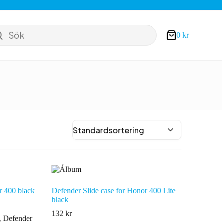
Sök
0
kr
Varukorg
r 400 black
Defender Slide case for Honor 400 Lite
black
132
kr
,
Defender