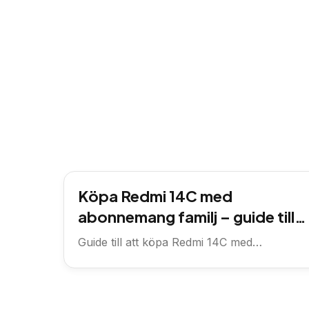
Köpa Redmi 14C med
abonnemang familj – guide till
rätt val för hela familjen
Guide till att köpa Redmi 14C med
familjeabonnemang – vad du ska...