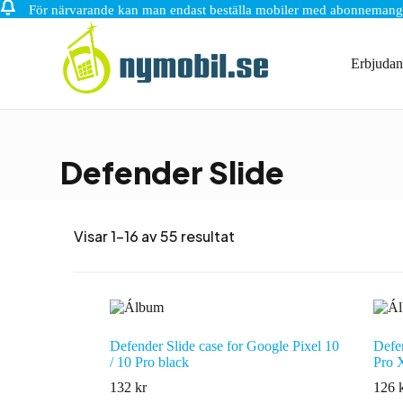
För närvarande kan man endast beställa mobiler med abonnemang
Hoppa
till
innehåll
Erbjuda
Defender Slide
Visar 1–16 av 55 resultat
Defender Slide case for Google Pixel 10
Defen
/ 10 Pro black
Pro 
132
kr
126