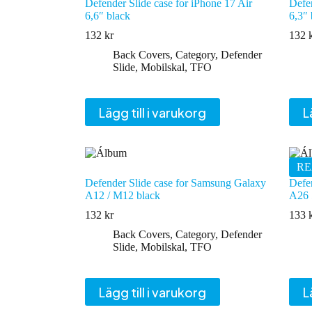
Defender Slide case for iPhone 17 Air
Defen
6,6″ black
6,3″ 
132
kr
132
Back Covers
,
Category
,
Defender
Slide
,
Mobilskal
,
TFO
Lägg till i varukorg
L
RE
Defender Slide case for Samsung Galaxy
Defe
A12 / M12 black
A26 
132
kr
133
Back Covers
,
Category
,
Defender
Slide
,
Mobilskal
,
TFO
Lägg till i varukorg
L