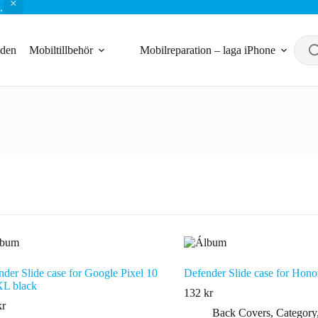
.
nden
Mobiltillbehör
Mobilreparation – laga iPhone
der Slide case for Google Pixel 10
Defender Slide case for Hono
XL black
132
kr
kr
Back Covers
,
Category