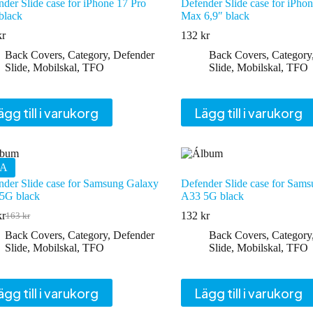
der Slide case for iPhone 17 Pro
Defender Slide case for iPho
black
Max 6,9″ black
kr
132
kr
Back Covers
,
Category
,
Defender
Back Covers
,
Category
Slide
,
Mobilskal
,
TFO
Slide
,
Mobilskal
,
TFO
ägg till i varukorg
Lägg till i varukorg
A
nder Slide case for Samsung Galaxy
Defender Slide case for Sam
5G black
A33 5G black
kr
132
kr
163
kr
Det
Det
ursprungliga
nuvarande
Back Covers
,
Category
,
Defender
Back Covers
,
Category
priset
priset
Slide
,
Mobilskal
,
TFO
Slide
,
Mobilskal
,
TFO
var:
är:
163 kr.
133 kr.
ägg till i varukorg
Lägg till i varukorg