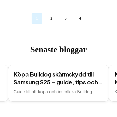
1
2
3
4
Senaste bloggar
Köpa Bulldog skärmskydd till
Samsung S25 – guide, tips och
var du handlar
Guide till att köpa och installera Bulldog
K
skärmskydd för Samsung S25, plus...
i