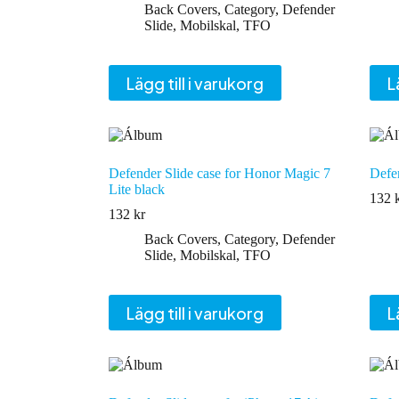
Back Covers
,
Category
,
Defender
Slide
,
Mobilskal
,
TFO
Lägg till i varukorg
L
Defender Slide case for Honor Magic 7
Defen
Lite black
132
132
kr
Back Covers
,
Category
,
Defender
Slide
,
Mobilskal
,
TFO
Lägg till i varukorg
L