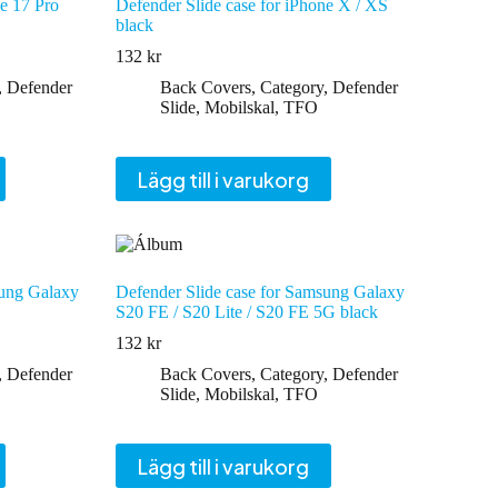
ne 17 Pro
Defender Slide case for iPhone X / XS
black
132
kr
,
Defender
Back Covers
,
Category
,
Defender
Slide
,
Mobilskal
,
TFO
Lägg till i varukorg
sung Galaxy
Defender Slide case for Samsung Galaxy
S20 FE / S20 Lite / S20 FE 5G black
132
kr
,
Defender
Back Covers
,
Category
,
Defender
Slide
,
Mobilskal
,
TFO
Lägg till i varukorg